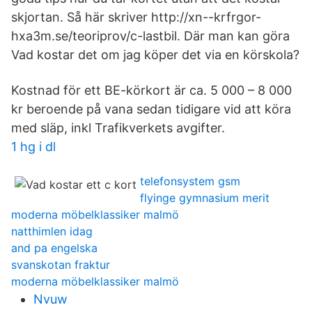
skjortan. Så här skriver http://xn--krfrgor-
hxa3m.se/teoriprov/c-lastbil. Där man kan göra
Vad kostar det om jag köper det via en körskola?
Kostnad för ett BE-körkort är ca. 5 000 – 8 000
kr beroende på vana sedan tidigare vid att köra
med släp, inkl Trafikverkets avgifter.
1 hg i dl
telefonsystem gsm
flyinge gymnasium merit
moderna möbelklassiker malmö
natthimlen idag
and pa engelska
svanskotan fraktur
moderna möbelklassiker malmö
Nvuw