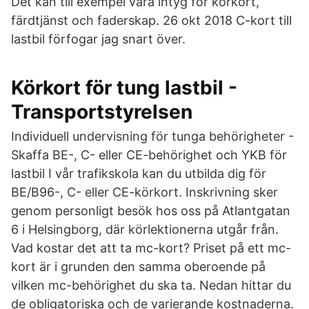
Det kan till exempel vara intyg för körkort,
färdtjänst och faderskap. 26 okt 2018 C-kort till
lastbil förfogar jag snart över.
Körkort för tung lastbil -
Transportstyrelsen
Individuell undervisning för tunga behörigheter -
Skaffa BE-, C- eller CE-behörighet och YKB för
lastbil I vår trafikskola kan du utbilda dig för
BE/B96-, C- eller CE-körkort. Inskrivning sker
genom personligt besök hos oss på Atlantgatan
6 i Helsingborg, där körlektionerna utgår från.
Vad kostar det att ta mc-kort? Priset på ett mc-
kort är i grunden den samma oberoende på
vilken mc-behörighet du ska ta. Nedan hittar du
de obligatoriska och de varierande kostnaderna.