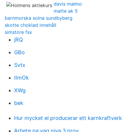
davis malmo
matte ak 5
barnmorska solna sundbyberg
skotte choklad innehåll
simstore fsx
jRQ
GBo
Svtx
IImOk
XWg
bek
Hur mycket el producerar ett karnkraftverk
Arbete pa vag niva 3 prov